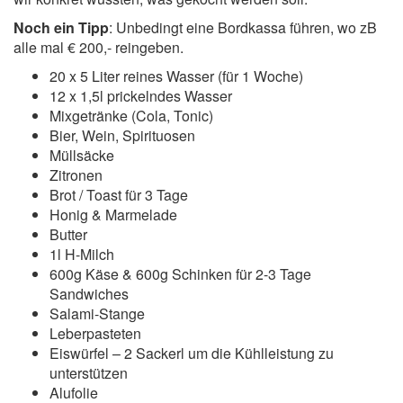
Noch ein Tipp
: Unbedingt eine Bordkassa führen, wo zB
alle mal € 200,- reingeben.
20 x 5 Liter reines Wasser (für 1 Woche)
12 x 1,5l prickelndes Wasser
Mixgetränke (Cola, Tonic)
Bier, Wein, Spirituosen
Müllsäcke
Zitronen
Brot / Toast für 3 Tage
Honig & Marmelade
Butter
1l H-Milch
600g Käse & 600g Schinken für 2-3 Tage
Sandwiches
Salami-Stange
Leberpasteten
Eiswürfel – 2 Sackerl um die Kühlleistung zu
unterstützen
Alufolie