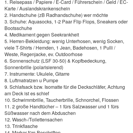
1. Reisepass / Papiere / E-Card / Führerschein / Geld / EC-
Karte / Auslandskrankenschein
2. Handschuhe (zB Radhandschuhe) wer möchte
3. Schuhe: Aquasocks, 1-2 Paar Flip Flops, Sneakers oder
Bootsschuhe
4. Medikament gegen Seekrankheit
5. Herren-Bekleidung: wenig Unterhosen, wenig Socken,
viele T-Shirts / Hemden, 1 Jean, Badehosen, 1 Pulli /
Weste, Regenjacke, ev. Outdoorhose
6. Sonnenschutz (LSF 30-50) & Kopfbedeckung,
Sonnenbrille (polarisierend)
7. Instrumente: Ukulele, Gitarre
8. Luftmatratzen u Pumpe
9. Schlafsack bzw. Isomatte für die Deckschläfer, Achtung
am Deck ist es schief
10. Schwimmbrille, Taucherbrille, Schnorchel, Flossen
11. 2 große Handtücher – 1 fürs Salzwasser und 1 fürs
Süßwasser nach dem Abduschen
12. Wasch-/Toilettensachen
13. Trinkflasche
14. Marker fürs Beschriften