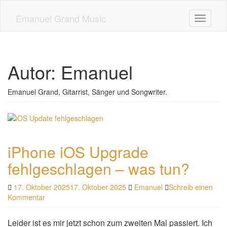
Skip
to
Emanuel Grand Music
Toggle n
main
content
Autor:
Emanuel
Emanuel Grand, Gitarrist, Sänger und Songwriter.
iPhone iOS Upgrade
fehlgeschlagen – was tun?
17. Oktober 2025
17. Oktober 2025
Emanuel
Schreib einen
Kommentar
Leider ist es mir jetzt schon zum zweiten Mal passiert. Ich