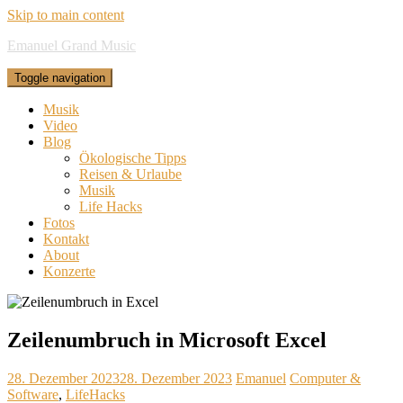
Skip to main content
Emanuel Grand Music
Toggle navigation
Musik
Video
Blog
Ökologische Tipps
Reisen & Urlaube
Musik
Life Hacks
Fotos
Kontakt
About
Konzerte
Zeilenumbruch in Microsoft Excel
28. Dezember 2023
28. Dezember 2023
Emanuel
Computer &
Software
,
LifeHacks